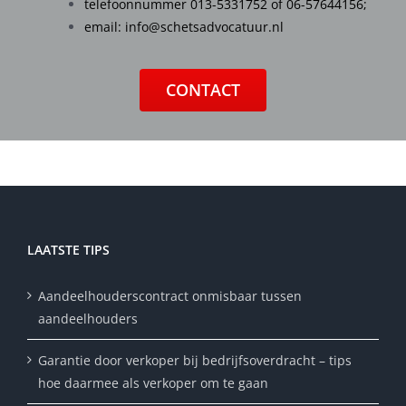
telefoonnummer
013-5331752
of
06-57644156
;
email:
info@schetsadvocatuur.nl
CONTACT
LAATSTE TIPS
Aandeelhouderscontract onmisbaar tussen
aandeelhouders
Garantie door verkoper bij bedrijfsoverdracht – tips
hoe daarmee als verkoper om te gaan