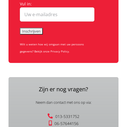
Vul in:
Wilt u weten hoe wij omgaan met uw persoons
gegevens? Bekijk onze Privacy Policy.
Zijn er nog vragen?
Neem dan contact met ons op via:
013-5331752
06-57644156