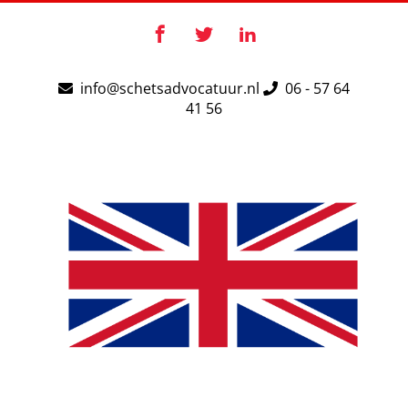
Ga
naar
Facebook
X
LinkedIn
inhoud
info@schetsadvocatuur.nl
06 - 57 64
41 56