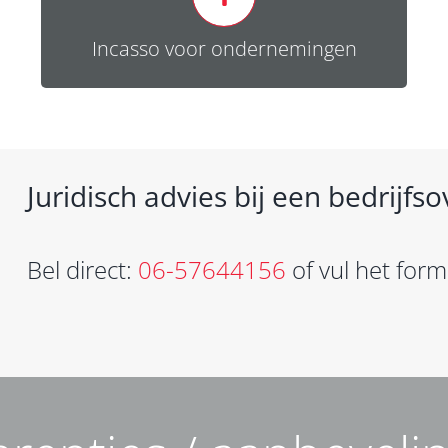
ondernemers en ondernemingen.
Incasso voor ondernemingen
Lees meer
Juridisch advies bij een bedrijf
Bel direct:
06-57644156
of vul het formu