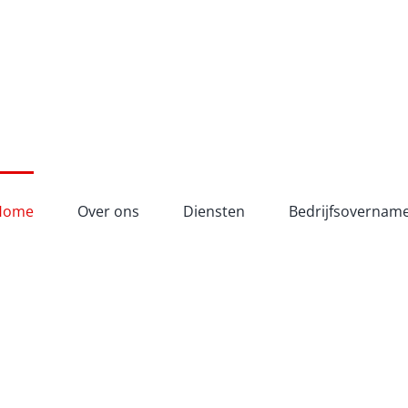
Home
Over ons
Diensten
Bedrijfsovernam