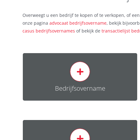
Overweegt u een bedrijf te kopen of te verkopen, of ee
onze pagina
advocaat bedrijfsovername
, bekijk bijvoo
casus bedrijfsovernames
of bekijk de
transactielijst be
Het juridisch begeleiden van verkoper of koper
bij bedrijfsovername.
Bedrijfsovername
Lees meer
Indeplaatsstelling en huurprijsaanpassing