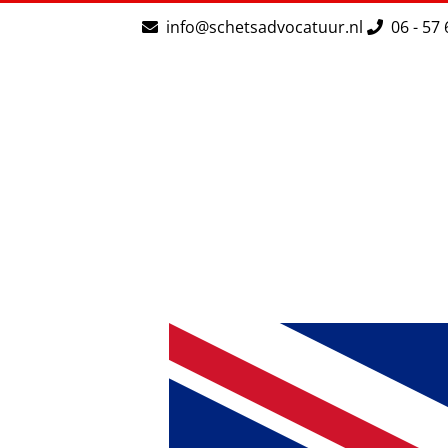
Ga
info@schetsadvocatuur.nl
06 - 57 
naar
inhoud