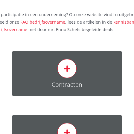
n participatie in een onderneming? Op onze website vindt u uitgeb
rbeeld onze
FAQ bedrijfsovername
, lees de artikelen in de
kennisban
drijfsovername
met door mr. Enno Schets begeleide deals.
Het opstellen en beoordelen van allerlei soorten
overeenkomsten, zoals bijvoorbeeld:
Contracten
Lees meer
Nakoming etc. vorderen van contracten voor