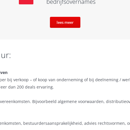
bedrijfsovernames
lees meer
ur:
jven
oper bij verkoop – of koop van onderneming of bij deelneming / wer
er dan 200 deals ervaring.
n overeenkomsten. Bijvoorbeeld algemene voorwaarden, distributie
nkomsten, bestuurdersaansprakelijkheid, advies rechtsvormen, o