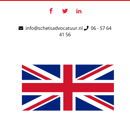
Ga
naar
Facebook
X
LinkedIn
inhoud
info@schetsadvocatuur.nl
06 - 57 64
41 56