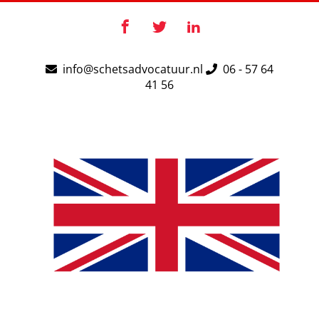
Ga
naar
Facebook
X
LinkedIn
inhoud
info@schetsadvocatuur.nl
06 - 57 64
41 56