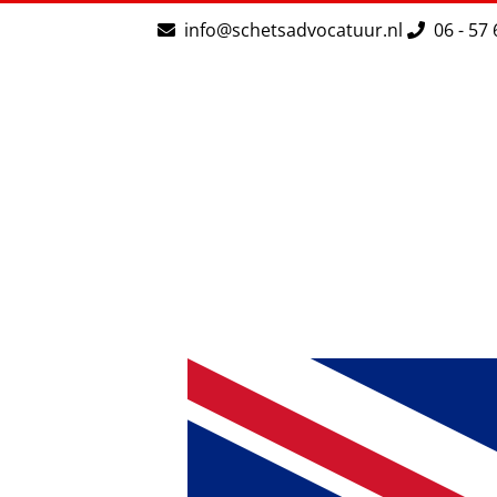
Ga
info@schetsadvocatuur.nl
06 - 57 
naar
inhoud