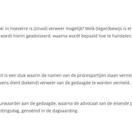
n hoeverre is (zinvol) verweer mogelijk? Welk (tegen)bewijs is er? 
nt wordt hierin geadviseerd, waarna wordt bepaald hoe te handele
t is een stuk waarin de namen van de procespartijen staan vermel
vens dient (bekend) verweer van de gedaagde te worden vermeld, t
urwaarder aan de gedaagde, waarna de advocaat van de eisende pa
zittingsdag, genoemd in de dagvaarding.