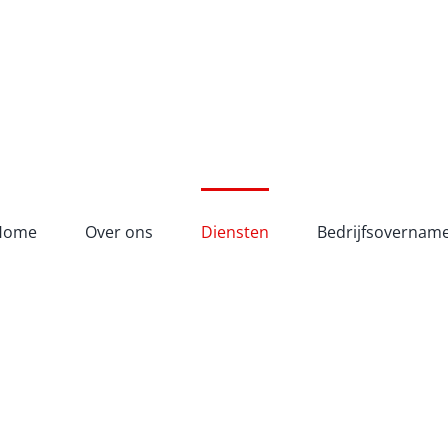
Home
Over ons
Diensten
Bedrijfsovernam