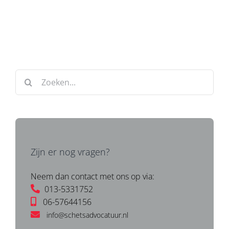
Zoeken
naar:
Zijn er nog vragen?
Neem dan contact met ons op via:
013-5331752
06-57644156
info@schetsadvocatuur.nl