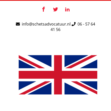
Ga
naar
Facebook
X
LinkedIn
inhoud
info@schetsadvocatuur.nl
06 - 57 64
41 56