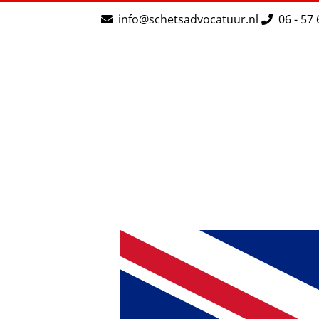
Ga
info@schetsadvocatuur.nl
06 - 57 
naar
inhoud