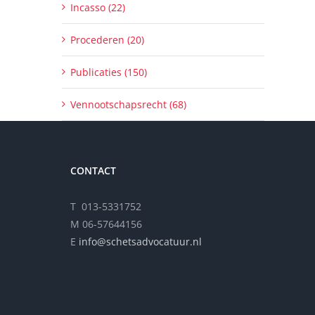
Incasso (22)
Procederen (20)
Publicaties (150)
Vennootschapsrecht (68)
CONTACT
T 013-5331752
M 06-57644156
E
info@schetsadvocatuur.nl