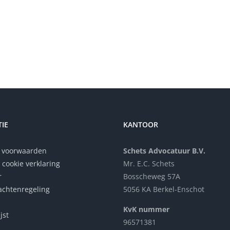
IE
KANTOOR
 voorwaarden
Schets Advocatuur B.V.
 cookie verklaring
Mr. E.C. Schets
r
Bosscheweg 57A
achtenregeling
5056 KA Berkel-Enschot
KvK nummer
jst
96571381