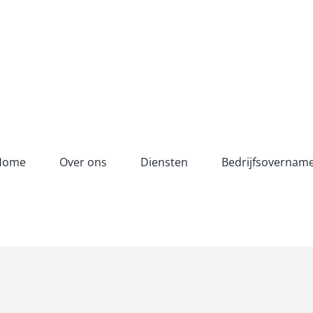
Home
Over ons
Diensten
Bedrijfsovernam