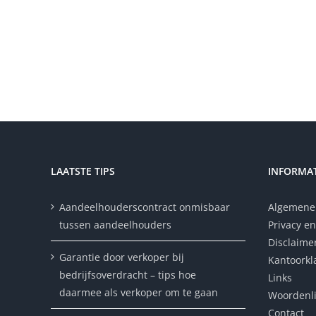
LAATSTE TIPS
INFORMAT
Aandeelhouderscontract onmisbaar
Algemene
tussen aandeelhouders
Privacy en
Disclaime
Garantie door verkoper bij
Kantoorkl
bedrijfsoverdracht – tips hoe
Links
daarmee als verkoper om te gaan
Woordenli
Contact