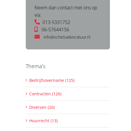
Neem dan contact met ons op
via:
013-5331752
06-57644156
info@schetsadvocatuur.nl
Thema’s
Bedrijfsovername (125)
Contracten (126)
Diversen (26)
Huurrecht (13)