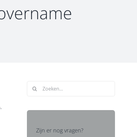
sovername
Zoeken
naar:
,
Zijn er nog vragen?